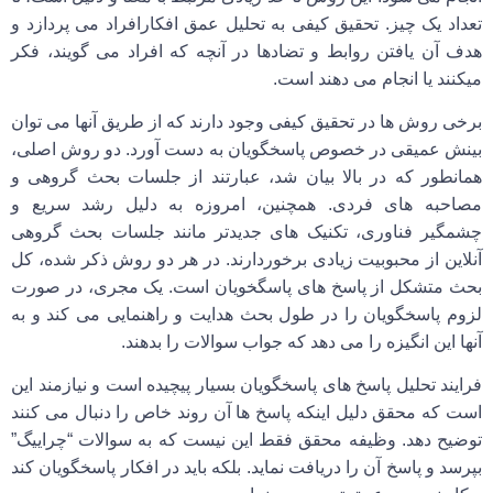
تعداد یک چیز. تحقیق کیفی به تحلیل عمق افکارافراد می پردازد و
هدف آن یافتن روابط و تضادها در آنچه که افراد می گویند، فکر
میکنند یا انجام می دهند است.
برخی روش ها در تحقیق کیفی وجود دارند که از طریق آنها می توان
بینش عمیقی در خصوص پاسخگویان به دست آورد. دو روش اصلی،
همانطور که در بالا بیان شد، عبارتند از
جلسات بحث گروهی
و
مصاحبه های فردی. همچنین، امروزه به دلیل رشد سریع و
چشمگیر فناوری، تکنیک های جدیدتر مانند جلسات بحث گروهی
آنلاین از محبوبیت زیادی برخوردارند. در هر دو روش ذکر شده، کل
بحث متشکل از پاسخ های پاسگخویان است. یک مجری، در صورت
لزوم پاسخگویان را در طول بحث هدایت و راهنمایی می کند و به
آنها این انگیزه را می دهد که جواب سوالات را بدهند.
فرایند تحلیل پاسخ های پاسخگویان بسیار پیچیده است و نیازمند این
است که محقق دلیل اینکه پاسخ ها آن روند خاص را دنبال می کنند
توضیح دهد. وظیفه محقق فقط این نیست که به سوالات “چراییگ”
بپرسد و پاسخ آن را دریافت نماید. بلکه باید در افکار پاسخگویان کند