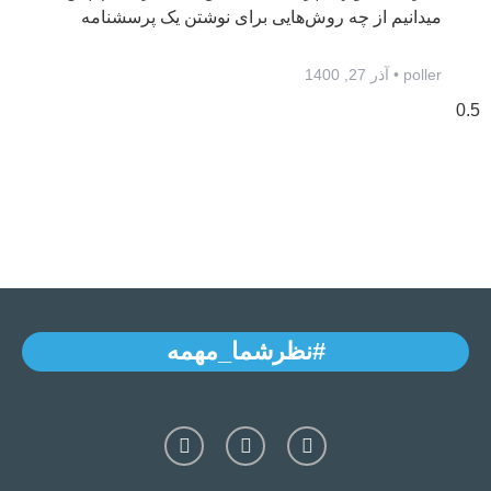
میدانیم از چه روش‌هایی برای نوشتن یک پرسشنامه
poller
آذر 27, 1400
#نظرشما_مهمه