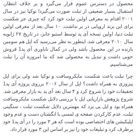
محصول در دسترس عموم قرار می‌گیرد و بر خلاف انتظار،
استقبال بسیار ضعیفی از تبلت صورت می‌گیرد! نوکیا نیز در سال
۲۰۰۱ اقدام به معرفی اولین تبلت خود کرد که چیزی جز شکست
برای این برند اروپایی در بر نداشت. ۱۰ سال بعد از معرفی اولین
تبلت دنیا، اولین نسخه آی پد توسط استیو جابز، در تاریخ ۲۷ ژانویه
سال ۲۰۱۰ معرفی شد. اینطور به نظر می‌رسید که اپل هم سومین
بازنده در این محصول باشد ولی در کمال ناباوری آی پد1 فروش
خوبی داشت و تبدیل به محصولی شد که ما امروزه آن را تبلت
می‌شناسیم.
چرا تبلت باعث شکست مایکروسافت و نوکیا شد ولی برای اپل
پیروزی به همراه داشت؟ اپل از سال ۲۰۰۶ برروی پروژه آی پد1
تحقیقات خود را شروع کرد و ۴ سال بعد آی پد به بازار معرفی شد.
شروع
پژوهش بازاریابی
اپل با بررسی دلایل شکست مایکروسافت
همراه بود و اپل پی برد که مهمترین دلایل شکست تبلت ، سنگینی
تبلت، عدم کارکردن صفحه ی لمسی با انگشتان دست و عدم وجود
اپلیکیشن های اختصاصی بوده است که هر ۳ مورد را در آی پد1 خود
برطرف کرد و تبلیغات خود را نیز بر اساس این ۳ مورد قرار داد.