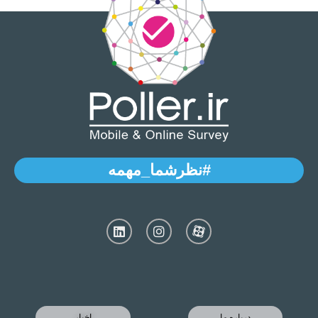
#نظرشما_مهمه
درباره ما
اخبار