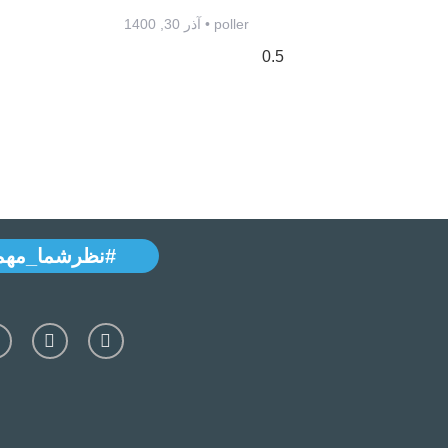
poller
آذر 30, 1400
#نظرشما_مهم